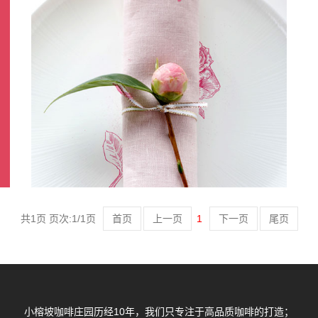
共1页 页次:1/1页
首页
上一页
1
下一页
尾页
小榕坡咖啡庄园历经10年，我们只专注于高品质咖啡的打造；