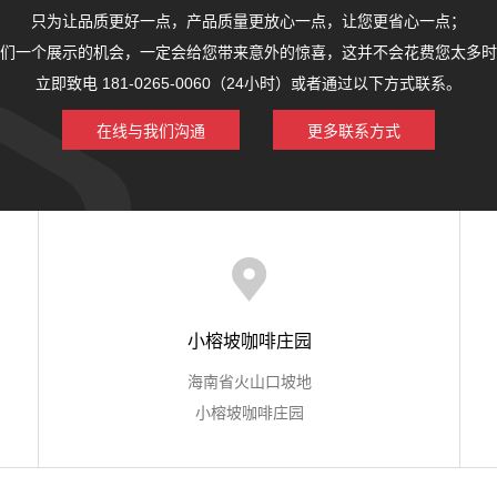
只为让品质更好一点，产品质量更放心一点，让您更省心一点；
们一个展示的机会，一定会给您带来意外的惊喜，这并不会花费您太多时
立即致电 181-0265-0060（24小时）或者通过以下方式联系。
在线与我们沟通
更多联系方式
小榕坡咖啡庄园
海南省火山口坡地
小榕坡咖啡庄园