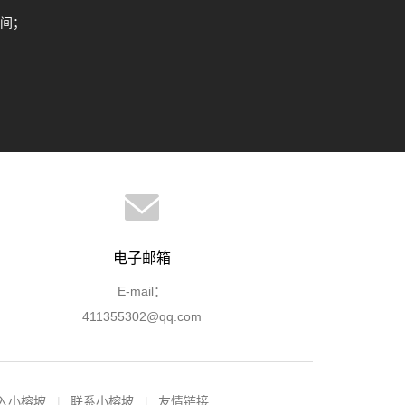
间；
电子邮箱
E-mail：
411355302@qq.com
入小榕坡
联系小榕坡
友情链接