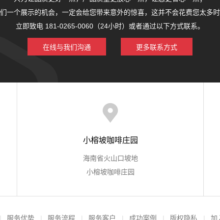
们一个展示的机会，一定会给您带来意外的惊喜，这并不会花费您太多时
立即致电 181-0265-0060（24小时）或者通过以下方式联系。
在线与我们沟通
更多联系方式
小榕坡咖啡庄园
海南省火山口坡地
小榕坡咖啡庄园
服务优势
服务流程
服务客户
成功案例
版权隐私
加