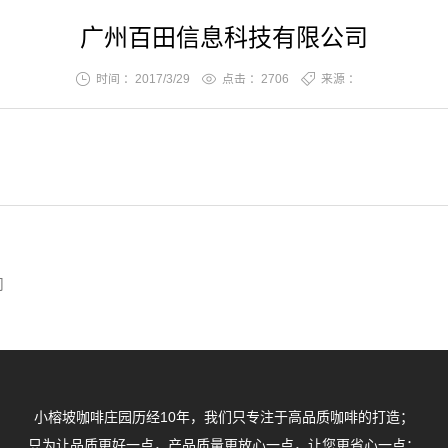
广州百田信息科技有限公司
时间 ：2017/3/29
点击 ：
2706
来源 ：
司
小榕坡咖啡庄园历经10年，我们只专注于高品质咖啡的打造；
只为让品质更好一点，产品质量更放心一点，让您更省心一点；