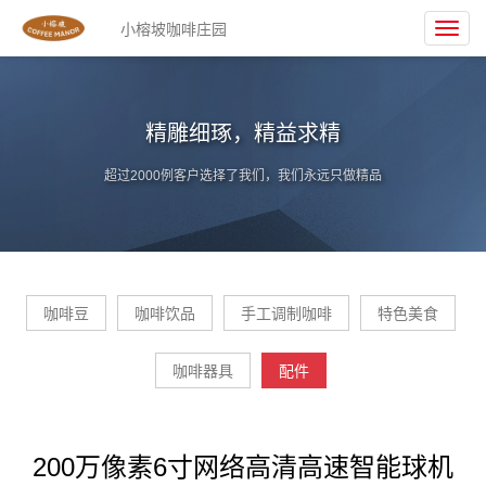
小榕坡咖啡庄园
Toggl
navig
精雕细琢，精益求精
超过2000例客户选择了我们，我们永远只做精品
咖啡豆
咖啡饮品
手工调制咖啡
特色美食
咖啡器具
配件
200万像素6寸网络高清高速智能球机