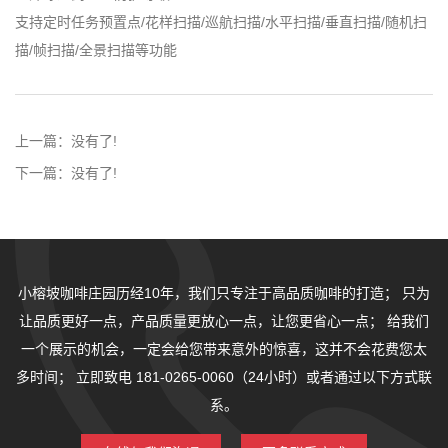
支持定时任务预置点/花样扫描/巡航扫描/水平扫描/垂直扫描/随机扫
描/帧扫描/全景扫描等功能
上一篇：
没有了!
下一篇：
没有了!
小榕坡咖啡庄园历经10年，我们只专注于高品质咖啡的打造；
只为
让品质更好一点，产品质量更放心一点，让您更省心一点；
给我们
一个展示的机会，一定会给您带来意外的惊喜，这并不会花费您太
多时间；
立即致电 181-0265-0060（24小时）或者通过以下方式联
系。