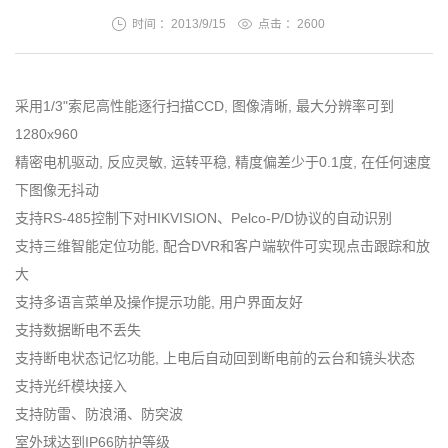
时间 ：2013/9/15
点击 ：
2600
采用1/3"索尼高性能逐行扫描CCD, 图像清晰, 最大分辨率可到
1280x960
精密电机驱动, 反应灵敏, 运转平稳, 精度偏差少于0.1度, 在任何速度
下图像无抖动
支持RS-485控制下对HIKVISION、Pelco-P/D协议的自动识别
支持三维智能定位功能, 配合DVR和客户端软件可实现点击跟踪和放
大
支持多语言菜单及操作提示功能, 用户界面友好
支持数据断电不丢失
支持断电状态记忆功能, 上电后自动回到断电前的云台和镜头状态
支持光纤模块接入
支持防雷、防浪涌、防突波
室外球达到IP66防护等级